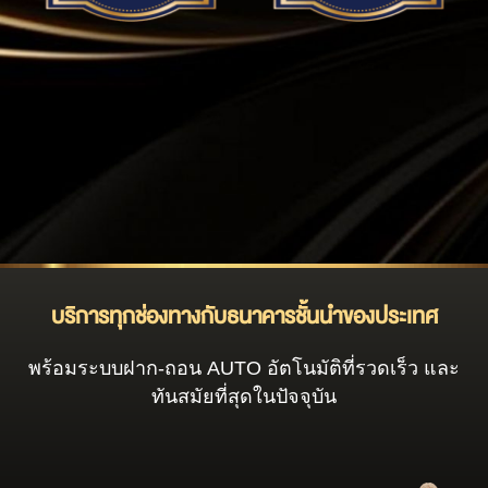
บริการทุกช่องทางกับธนาคารชั้นนำของประเทศ
พร้อมระบบฝาก-ถอน AUTO อัตโนมัติที่รวดเร็ว และ
ทันสมัยที่สุดในปัจจุบัน